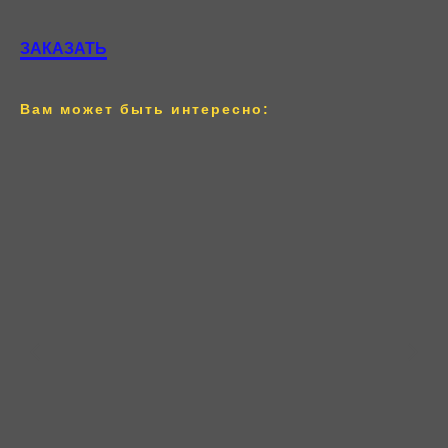
ЗАКАЗАТЬ
Вам может быть интересно:
КОНТАКТЫ
ООО "Строй-сити"
Адрес:
г. Киров, ул. Лепсе 28 а
Режим работы: