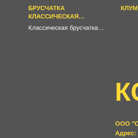
БРУСЧАТКА
КЛУМ
КЛАССИЧЕСКАЯ
"РОМАШКА"
Классическая брусчатка—
современный
строительный материал,
который успешно
конкурирует с
традиционным
К
асфальтовым покрытием.
ООО "С
Адрес: