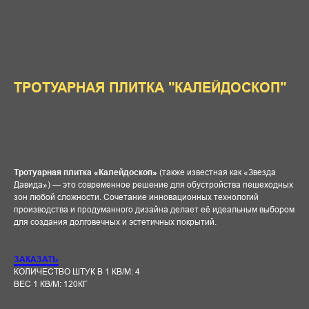
ТРОТУАРНАЯ ПЛИТКА "КАЛЕЙДОСКОП"
Заказать
Тротуарная плитка «Калейдоскоп»
(также известная как «Звезда
Давида») — это современное решение для обустройства пешеходных
зон любой сложности. Сочетание инновационных технологий
производства и продуманного дизайна делает её идеальным выбором
для создания долговечных и эстетичных покрытий.
КОНТАКТЫ
ЗАКАЗАТЬ
ООО "Строй-сити"
КОЛИЧЕСТВО ШТУК В 1 КВ/М: 4
ВЕС 1 КВ/М: 120КГ
Адрес:
г. Киров, ул. Лепсе 28 а