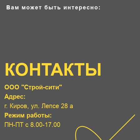
Режим работы:
Вам может быть интересно:
ПН-ПТ с 8.00-17.00
Lstroy2001@mail.ru
+7(8332) 526666
+7 (982) 3832299
+7(922) 6689600