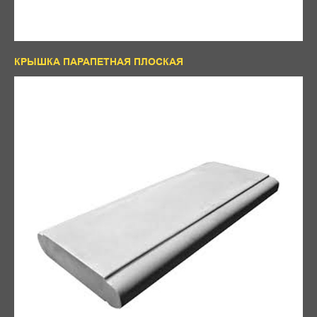
КРЫШКА ПАРАПЕТНАЯ ПЛОСКАЯ
КОНТАКТЫ
ООО "Строй-сити"
Адрес:
г. Киров, ул. Лепсе 28 а
Режим работы:
ПН-ПТ с 8.00-17.00