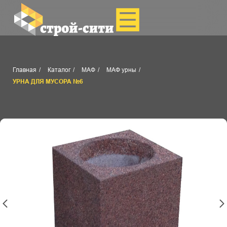
Главная
/
Каталог
/
МАФ
/
МАФ урны
/
УРНА ДЛЯ МУСОРА №6