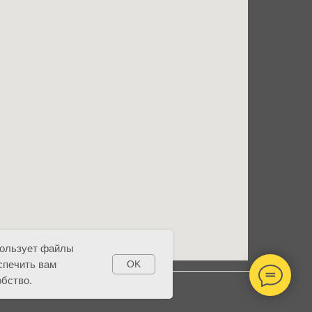
пользует файлы
спечить вам
OK
бство.