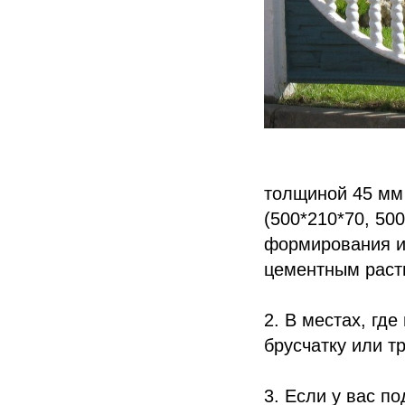
1. Планируете 
толщиной 45 мм
(500*210*70, 50
формирования и 
цементным раст
2. В местах, гд
брусчатку
или
т
3. Если у вас п