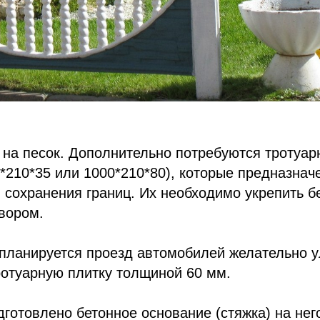
дорожку или площадку для пешеходов – уложит
 на песок. Дополнительно потребуются
тротуа
0*210*35 или 1000*210*80), которые предназнач
сохранения границ. Их необходимо укрепить б
вором.
е планируется проезд автомобилей желательно 
ротуарную плитку толщиной 60 мм
.
одготовлено бетонное основание (стяжка) на не