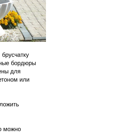
е
брусчатку
рные бордюры
ены для
етоном или
уложить
го можно