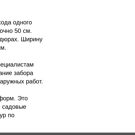
хода одного
очно 50 см.
рдюрах. Ширину
см.
пециалистам
ание забора
аружных работ.
форм. Это
, садовые
ур по