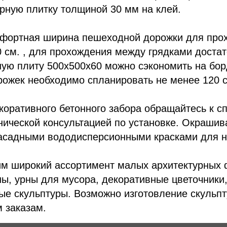
арную плитку толщиной 30 мм
на клей.
мфортная ширина пешеходной дорожки для про
0 см. , для прохождения между грядками достат
ную плиту 500х500х60
можно сэкономить на бо
рожек необходимо спланировать не менее 120 
коративного бетонного забора
обращайтесь к с
нической консультацией по установке. Окрашив
асадными вододисперсионными красками для н
им широкий ассортимент малых архитектурных 
ны
,
урны для мусора
,
декоративные цветочники
ые скульптуры
. Возможно изготовление скульпт
 заказам.