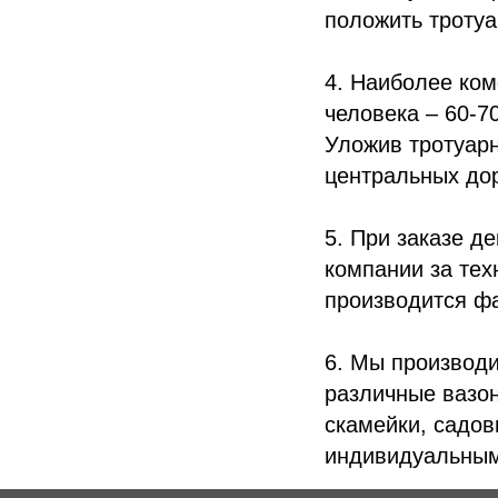
положить
троту
4. Наиболее ко
человека – 60-7
Уложив
тротуар
центральных до
5. При заказе
де
компании за тех
производится ф
6. Мы производ
различные
вазо
скамейки
,
садов
индивидуальным